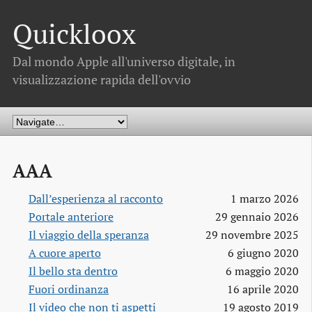
Quickloox
Dal mondo Apple all'universo digitale, in
visualizzazione rapida dell'ovvio
AAA
Dall’esperienza al racconto
1 marzo 2026
Portale anteriore
29 gennaio 2026
Il viaggio della speranza
29 novembre 2025
A cuore aperto
6 giugno 2020
Il bello sta dentro
6 maggio 2020
Fuori ordinanza
16 aprile 2020
Il video che non ti aspetti
19 agosto 2019