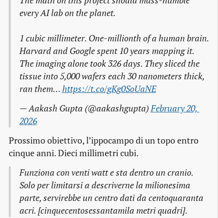
The math on this project should mass-humble
every AI lab on the planet.
1 cubic millimeter. One-millionth of a human brain.
Harvard and Google spent 10 years mapping it.
The imaging alone took 326 days. They sliced the
tissue into 5,000 wafers each 30 nanometers thick,
ran them…
https://t.co/gKg0SoUaNE
— Aakash Gupta (@aakashgupta)
February 20, 
2026
Prossimo obiettivo, l’ippocampo di un topo entro
cinque anni. Dieci millimetri cubi.
Funziona con venti watt e sta dentro un cranio.
Solo per limitarsi a descriverne la milionesima
parte, servirebbe un centro dati da centoquaranta
acri. [cinquecentosessantamila metri quadri].