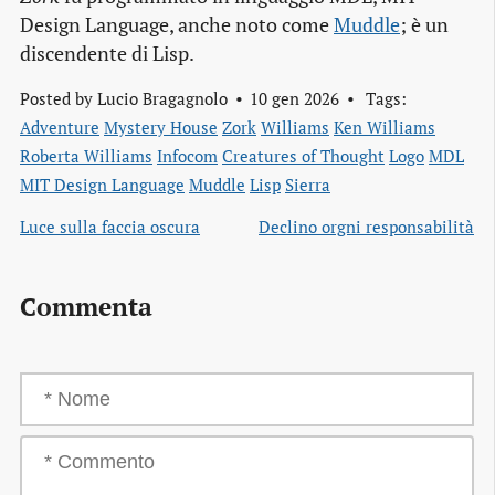
Design Language, anche noto come
Muddle
; è un
discendente di Lisp.
Posted by
Lucio Bragagnolo
10 gen 2026
Tags:
Adventure
Mystery House
Zork
Williams
Ken Williams
Roberta Williams
Infocom
Creatures of Thought
Logo
MDL
MIT Design Language
Muddle
Lisp
Sierra
Luce sulla faccia oscura
Declino orgni responsabilità
Commenta