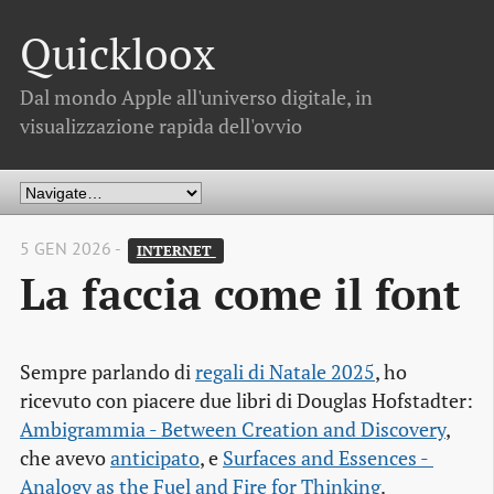
Quickloox
Dal mondo Apple all'universo digitale, in
visualizzazione rapida dell'ovvio
5 GEN 2026 -
INTERNET 
La faccia come il font
Sempre parlando di
regali di Natale 2025
, ho
ricevuto con piacere due libri di Douglas Hofstadter:
Ambigrammia - Between Creation and Discovery
,
che avevo
anticipato
, e
Surfaces and Essences - 
Analogy as the Fuel and Fire for Thinking
.