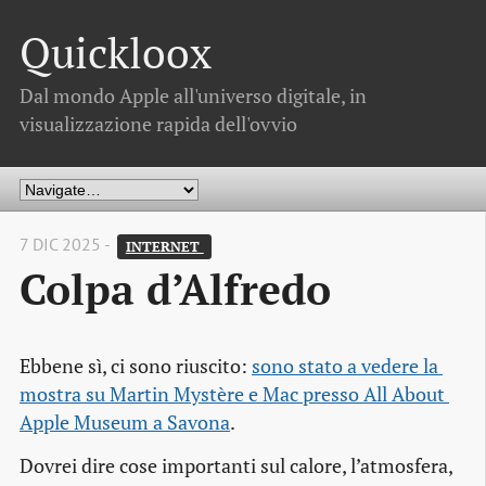
Quickloox
Dal mondo Apple all'universo digitale, in
visualizzazione rapida dell'ovvio
7 DIC 2025 -
INTERNET 
Colpa d’Alfredo
Ebbene sì, ci sono riuscito:
sono stato a vedere la 
mostra su Martin Mystère e Mac presso All About 
Apple Museum a Savona
.
Dovrei dire cose importanti sul calore, l’atmosfera,