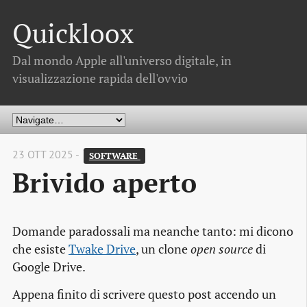
Quickloox
Dal mondo Apple all'universo digitale, in
visualizzazione rapida dell'ovvio
23 OTT 2025 -
SOFTWARE 
Brivido aperto
Domande paradossali ma neanche tanto: mi dicono
che esiste
Twake Drive
, un clone
open source
di
Google Drive.
Appena finito di scrivere questo post accendo un