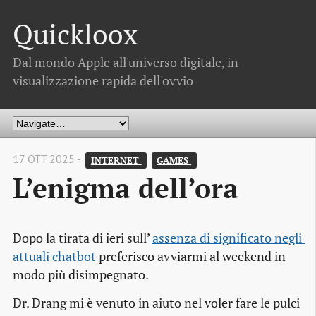
Quickloox
Dal mondo Apple all'universo digitale, in
visualizzazione rapida dell'ovvio
17 OTT 2025 -
INTERNET 
GAMES 
L’enigma dell’ora
Dopo la tirata di ieri sull’
assenza di significato negli 
attuali chatbot
preferisco avviarmi al weekend in
modo più disimpegnato.
Dr. Drang mi è venuto in aiuto nel voler fare le pulci