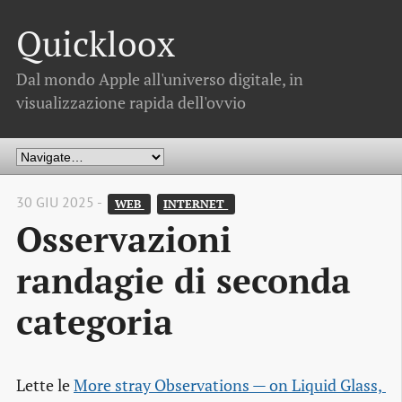
Quickloox
Dal mondo Apple all'universo digitale, in
visualizzazione rapida dell'ovvio
30 GIU 2025 -
WEB 
INTERNET 
Osservazioni
randagie di seconda
categoria
Lette le
More stray Observations — on Liquid Glass, 