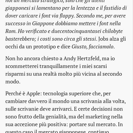
noi un mercato strategico, solo che gli utenti
giapponesi si lamentano per la lentezza e il fastidio di
dover caricare i font via floppy. Secondo me, per avere
successo in Giappone dobbiamo mettere i font nella
Rom. Ho verificato e duecentocinquantasei chilobyte
basterebbero; i costi sono circa gli stessi
. Jobs alza gli
occhi da un prototipo e dice
Giusto, facciamolo
.
Non ho ancora chiesto a Andy Hertzfeld, ma io
scommetterei tranquillamente i miei scarsi
risparmi su una realtà molto più vicina al secondo
modo.
Perché è Apple: tecnologia superiore che, per
cambiare davvero il mondo una scrivania alla volta,
sulle scrivanie deve arrivarci. E certe decisioni non
sono frutto della genialità, ma del marketing nella
sua accezione più positiva: portare sul mercato. In
questo caso il mercato giapponese, contiguo