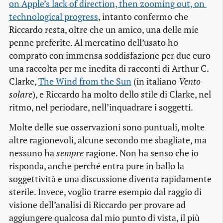
on Apple’s lack of direction, then zooming out, on 
technological progress
, intanto confermo che
Riccardo resta, oltre che un amico, una delle mie
penne preferite. Al mercatino dell’usato ho
comprato con immensa soddisfazione per due euro
una raccolta per me inedita di racconti di Arthur C.
Clarke,
The Wind from the Sun
(in italiano
Vento
solare
), e Riccardo ha molto dello stile di Clarke, nel
ritmo, nel periodare, nell’inquadrare i soggetti.
Molte delle sue osservazioni sono puntuali, molte
altre ragionevoli, alcune secondo me sbagliate, ma
nessuno ha
sempre
ragione. Non ha senso che io
risponda, anche perché entra pure in ballo la
soggettività e una discussione diventa rapidamente
sterile. Invece, voglio trarre esempio dal raggio di
visione dell’analisi di Riccardo per provare ad
aggiungere qualcosa dal mio punto di vista, il più