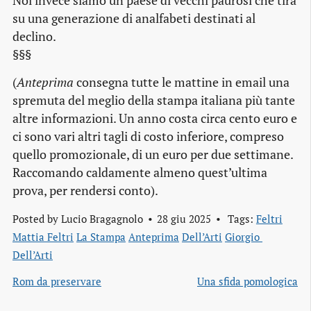
Noi invece siamo un paese di vecchi paurosi che tira
su una generazione di analfabeti destinati al
declino.
§§§
(
Anteprima
consegna tutte le mattine in email una
spremuta del meglio della stampa italiana più tante
altre informazioni. Un anno costa circa cento euro e
ci sono vari altri tagli di costo inferiore, compreso
quello promozionale, di un euro per due settimane.
Raccomando caldamente almeno quest’ultima
prova, per rendersi conto).
Posted by
Lucio Bragagnolo
28 giu 2025
Tags:
Feltri
Mattia Feltri
La Stampa
Anteprima
Dell’Arti
Giorgio 
Dell’Arti
Rom da preservare
Una sfida pomologica