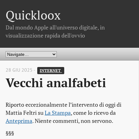
Quickloox
Dal mondo Apple all'universo digitale, in
visualizzazione rapida dell'ovvio
28 GIU 2025 -
INTERNET 
Vecchi analfabeti
Riporto eccezionalmente l’intervento di oggi di
Mattia Feltri su
La Stampa
, come lo ricevo da
Anteprima
. Niente commenti, non servono.
§§§