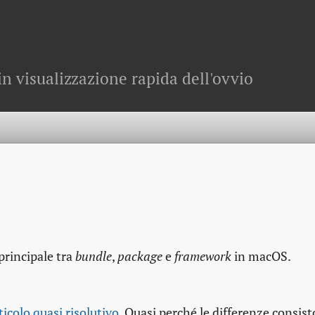
in visualizzazione rapida dell'ovvio
principale tra
bundle
,
package
e
framework
in macOS.
ticolo quasi risolutivo
. Quasi perché le differenze consis