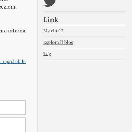
cezioni.
Link
ura interna
Ma chi è?
Esplora il blog
Tag
o improbabile