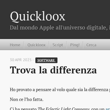
Quickloox
Dal mondo Apple all'universo digitale, 
Home
Quickloox
Script
Ping!
Cerca
30 APR 2025 -
SOFTWARE 
Trova la differenza
Ho provato a pensare al volo quale sia la differenza 
Non ce l’ho fatta.
Ci ha pensato
The Eclectic Light Company
, con un
ar