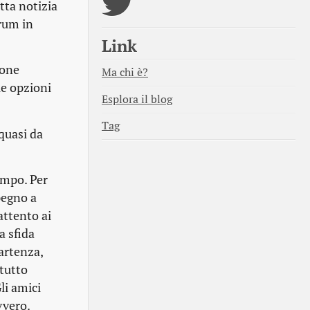
utta notizia
orum in
Link
ione
Ma chi è?
le opzioni
Esplora il blog
Tag
quasi da
tempo. Per
pegno a
 attento ai
a sfida
artenza,
tutto
li amici
vvero.