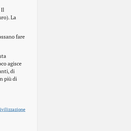
Il
ro). La
ossano fare
sta
oco agisce
nti, di
n più di
ivilizzazione