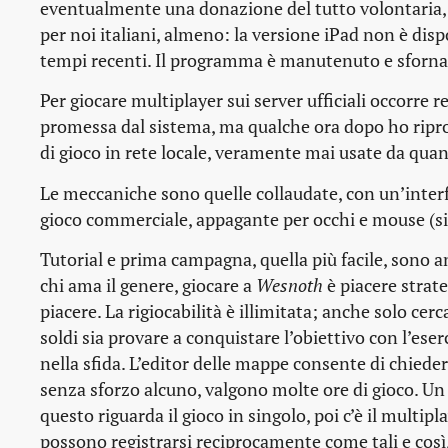
eventualmente una donazione del tutto volontaria,
per noi italiani, almeno: la versione iPad non è disp
tempi recenti. Il programma è manutenuto e sforna
Per giocare multiplayer sui server ufficiali occorre r
promessa dal sistema, ma qualche ora dopo ho ripro
di gioco in rete locale, veramente mai usate da qua
Le meccaniche sono quelle collaudate, con un’interfa
gioco commerciale, appagante per occhi e mouse (si 
Tutorial e prima campagna, quella più facile, sono and
chi ama il genere, giocare a
Wesnoth
è piacere strate
piacere. La rigiocabilità è illimitata; anche solo cerc
soldi sia provare a conquistare l’obiettivo con l’eser
nella sfida. L’editor delle mappe consente di chiede
senza sforzo alcuno, valgono molte ore di gioco. Un
questo riguarda il gioco in singolo, poi c’è il multipl
possono registrarsi reciprocamente come tali e così,