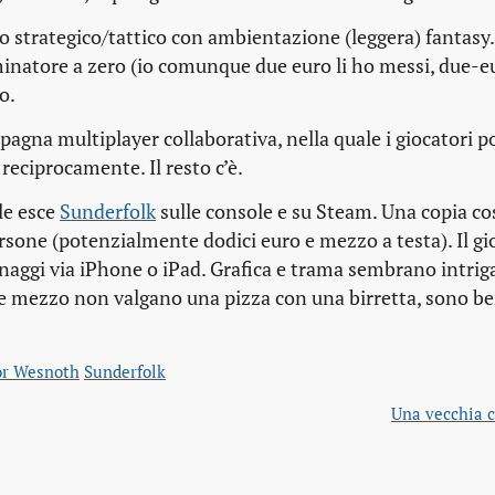
o strategico/tattico con ambientazione (leggera) fantasy. 
minatore a zero (io comunque due euro li ho messi, due-eu
o.
agna multiplayer collaborativa, nella quale i giocatori p
reciprocamente. Il resto c’è.
ile esce
Sunderfolk
sulle console e su Steam. Una copia co
rsone (potenzialmente dodici euro e mezzo a testa). Il gi
naggi via iPhone o iPad. Grafica e trama sembrano intriga
 e mezzo non valgano una pizza con una birretta, sono be
for Wesnoth
Sunderfolk
Una vecchia c