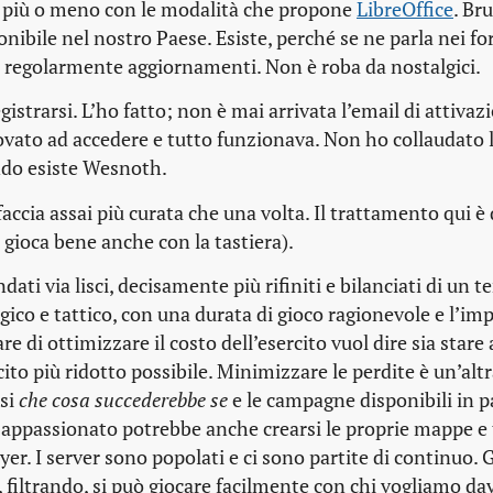
 più o meno con le modalità che propone
LibreOffice
. Br
onibile nel nostro Paese. Esiste, perché se ne parla nei f
 regolarmente aggiornamenti. Non è roba da nostalgici.
egistrarsi. L’ho fatto; non è mai arrivata l’email di attivaz
vato ad accedere e tutto funzionava. Non ho collaudato 
ndo esiste Wesnoth.
ccia assai più curata che una volta. Il trattamento qui è 
gioca bene anche con la tastiera).
ati via lisci, decisamente più rifiniti e bilanciati di un 
gico e tattico, con una durata di gioco ragionevole e l’im
are di ottimizzare il costo dell’esercito vuol dire sia stare
cito più ridotto possibile. Minimizzare le perdite è un’altr
rsi
che cosa succederebbe se
e le campagne disponibili in p
 appassionato potrebbe anche crearsi le proprie mappe e 
ayer. I server sono popolati e ci sono partite di continuo. G
 filtrando, si può giocare facilmente con chi vogliamo da