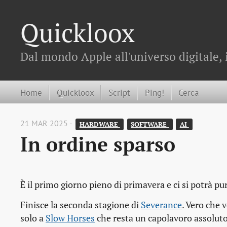
Quickloox
Dal mondo Apple all'universo digitale, 
Home
Quickloox
Script
Ping!
Cerca
21 MAR 2025 -
HARDWARE 
SOFTWARE 
AI 
In ordine sparso
È il primo giorno pieno di primavera e ci si potrà p
Finisce la seconda stagione di
Severance
. Vero che 
solo a
Slow Horses
che resta un capolavoro assoluto 