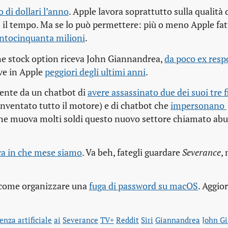
 di dollari l’anno
. Apple lavora soprattutto sulla qualità 
on il tempo. Ma se lo può permettere: più o meno Apple fa
centocinquanta milioni
.
che stock option riceva John Giannandrea,
da poco ex respo
ive in Apple
peggiori degli ultimi anni
.
mente da un chatbot di
avere assassinato due dei suoi tre fi
 è inventato tutto il motore) e di chatbot che
impersonano 
che muova molti soldi questo nuovo settore chiamato ab
ca in che mese siamo
. Va beh, fategli guardare
Severance
,
i come organizzare una
fuga di password su macOS
. Aggio
enza artificiale
ai
Severance
TV+
Reddit
Siri
Giannandrea
John G