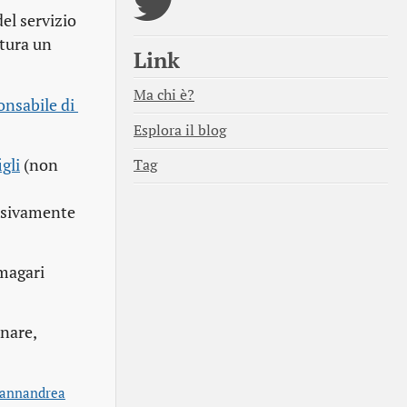
del servizio
ttura un
Link
Ma chi è?
nsabile di 
Esplora il blog
gli
(non
Tag
usivamente
 magari
rnare,
iannandrea