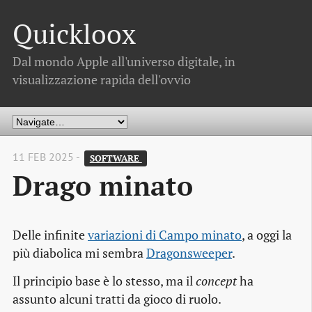
Quickloox
Dal mondo Apple all'universo digitale, in
visualizzazione rapida dell'ovvio
11 FEB 2025 -
SOFTWARE 
Drago minato
Delle infinite
variazioni di Campo minato
, a oggi la
più diabolica mi sembra
Dragonsweeper
.
Il principio base è lo stesso, ma il
concept
ha
assunto alcuni tratti da gioco di ruolo.