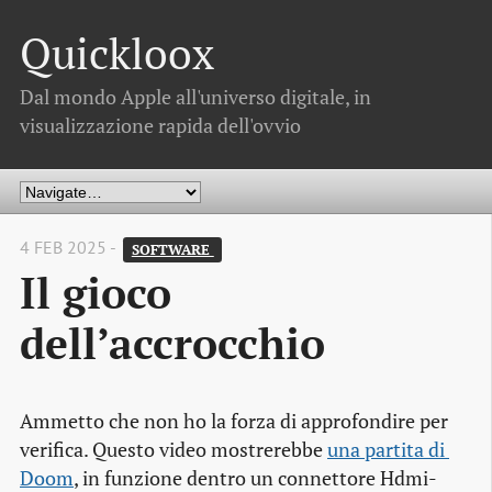
Quickloox
Dal mondo Apple all'universo digitale, in
visualizzazione rapida dell'ovvio
4 FEB 2025 -
SOFTWARE 
Il gioco
dell’accrocchio
Ammetto che non ho la forza di approfondire per
verifica. Questo video mostrerebbe
una partita di 
Doom
, in funzione dentro un connettore Hdmi-