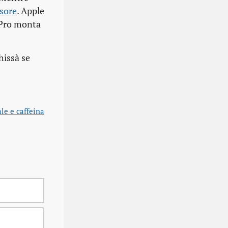
ssore
. Apple
 Pro monta
hissà se
le e caffeina