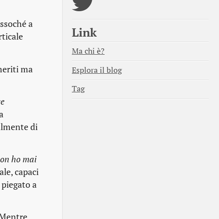
essoché a
Link
rticale
Ma chi è?
meriti ma
Esplora il blog
Tag
ce
a
almente di
non ho mai
ale, capaci
 piegato a
. Mentre