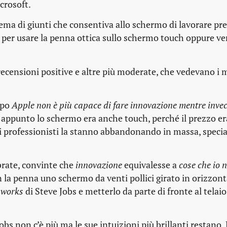
crosoft.
ema di giunti che consentiva allo schermo di lavorare pr
ia per usare la penna ottica sullo schermo touch oppure ve
recensioni positive e altre più moderate, che vedevano i 
ipo
Apple non è più capace di fare innovazione mentre inve
é appunto lo schermo era anche touch, perché il prezzo er
 i professionisti la stanno abbandonando in massa, speci
brate, convinte che
innovazione
equivalesse a
cose che io 
n la penna uno schermo da venti pollici girato in orizzont
 works
di Steve Jobs e metterlo da parte di fronte al telaio
Jobs non c’è più ma le sue intuizioni più brillanti restano