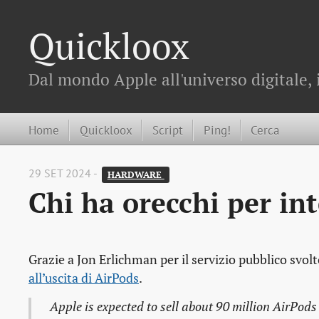
Quickloox
Dal mondo Apple all'universo digitale, 
Home
Quickloox
Script
Ping!
Cerca
29 SET 2024 -
HARDWARE 
Chi ha orecchi per in
Grazie a Jon Erlichman per il servizio pubblico svolt
all’uscita di AirPods
.
Apple is expected to sell about 90 million AirPods 