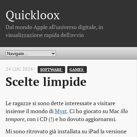
Quickloox
Dal mondo Apple all'universo digitale, in
visualizzazione rapida dell'ovvio
24 LUG 2024 -
SOFTWARE 
GAMES 
Scelte limpide
Le ragazze si sono dette interessate a visitare
insieme il mondo di
Myst
. Ci ho giocato su Mac
illo
tempore
, con i CD (!) e ho dovuto aggiornarmi.
Mi sono ritrovato già installata su iPad la versione