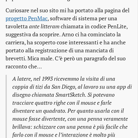
Curiosare nel suo sito mi ha portato alla pagina del
progetto PenMac
, software di sistema per una
tavoletta
ante litteram
chiamata in codice PenLite,
suggestiva da scoprire. Arno ci ha cominciato la
carriera, ha scoperto cose interessanti e ha anche
portato alla registrazione di una manciata di
brevetti. Mica male. C’è però un paragrafo del suo
racconto che…
A latere, nel 1993 ricevemmo la visita di una
coppia di tizi da San Diego, al lavoro su una app di
disegno chiamata SmartSketch. Si potevano
tracciare quattro righe con il mouse e farle
diventare un quadrato. Per quanto usarla con il
mouse fosse divertente, con una penna veramente
brillava: schizzare con una penna è più facile che
farlo con il mouse e l’interazione è molto più