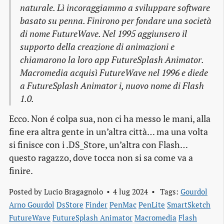
naturale. Lì incoraggiammo a sviluppare software
basato su penna. Finirono per fondare una società
di nome FutureWave. Nel 1995 aggiunsero il
supporto della creazione di animazioni e
chiamarono la loro app FutureSplash Animator.
Macromedia acquisì FutureWave nel 1996 e diede
a FutureSplash Animator i, nuovo nome di Flash
1.0.
Ecco. Non é colpa sua, non ci ha messo le mani, alla
fine era altra gente in un’altra città… ma una volta
si finisce con i .DS_Store, un’altra con Flash…
questo ragazzo, dove tocca non si sa come va a
finire.
Posted by
Lucio Bragagnolo
4 lug 2024
Tags:
Gourdol
Arno Gourdol
DsStore
Finder
PenMac
PenLite
SmartSketch
FutureWave
FutureSplash Animator
Macromedia
Flash