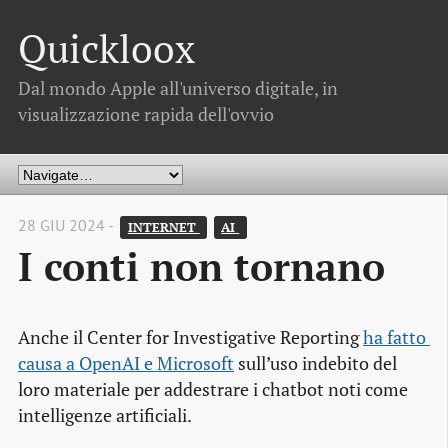
Quickloox
Dal mondo Apple all'universo digitale, in
visualizzazione rapida dell'ovvio
28 GIU 2024 -
INTERNET 
AI 
I conti non tornano
Anche il Center for Investigative Reporting
ha fatto 
causa a OpenAI e Microsoft
sull’uso indebito del
loro materiale per addestrare i chatbot noti come
intelligenze artificiali.