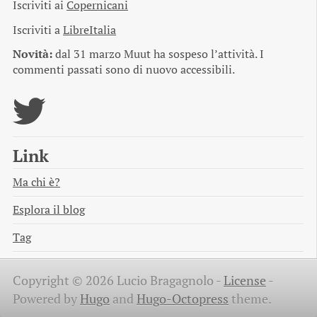
Iscriviti ai
Copernicani
Iscriviti a
LibreItalia
Novità:
dal 31 marzo Muut ha sospeso l’attività. I
commenti passati sono di nuovo accessibili.
Link
Ma chi è?
Esplora il blog
Tag
Copyright © 2026 Lucio Bragagnolo -
License
-
Powered by
Hugo
and
Hugo-Octopress
theme.