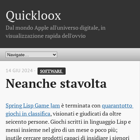
Quickloox
Dal mondo Apple all'universo digitale, in
visualizzazione rapida dell'ovvio
14 GIU 2024 -
SOFTWARE 
Neanche stavolta
Spring Lisp Game Jam
è terminata con
quarantotto 
giochi in classifica
, visionati e giudicati da oltre
seicento persone. Giochi scritti in linguaggio Lisp e
messi insieme nel giro di un mese o poco più;
inutile cercare prodotti capaci di insidiare i signori