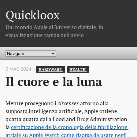
Quickloox
Dal mondo Apple all'universo digitale, in
visualizzazione rapida dell'ovvio
3 MAG 2024 -
HARDWARE 
HEALTH 
Il cuore e la luna
Mentre proseguono i
circenses
attorno alla
supposta
intelligenza
artificiale, Apple ottiene
quatta quatta dalla Food and Drug Administration
la
certificazione della cronologia della fibrillazione 
atriale su Apple Watch come risorsa da usare negli 