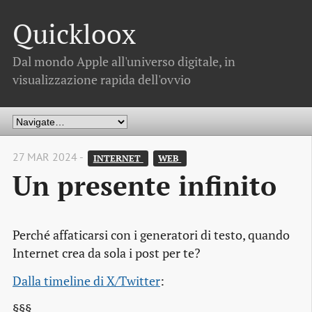
Quickloox
Dal mondo Apple all'universo digitale, in
visualizzazione rapida dell'ovvio
27 MAR 2024 -
INTERNET 
WEB 
Un presente infinito
Perché affaticarsi con i generatori di testo, quando
Internet crea da sola i post per te?
Dalla timeline di X/Twitter
:
§§§