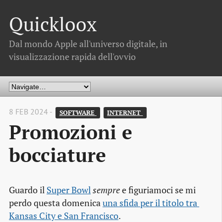
Quickloox
Dal mondo Apple all'universo digitale, in
visualizzazione rapida dell'ovvio
8 FEB 2024 -
SOFTWARE 
INTERNET 
Promozioni e
bocciature
Guardo il
Super Bowl
sempre
e figuriamoci se mi
perdo questa domenica
una sfida per il titolo tra 
Kansas City e San Francisco
.