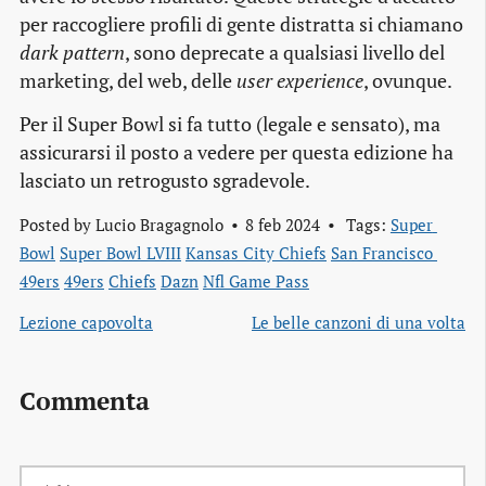
per raccogliere profili di gente distratta si chiamano
dark pattern
, sono deprecate a qualsiasi livello del
marketing, del web, delle
user experience
, ovunque.
Per il Super Bowl si fa tutto (legale e sensato), ma
assicurarsi il posto a vedere per questa edizione ha
lasciato un retrogusto sgradevole.
Posted by
Lucio Bragagnolo
8 feb 2024
Tags:
Super 
Bowl
Super Bowl LVIII
Kansas City Chiefs
San Francisco 
49ers
49ers
Chiefs
Dazn
Nfl Game Pass
Lezione capovolta
Le belle canzoni di una volta
Commenta