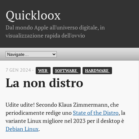
Quickloox
Dal mondo Apple all'universo digitale, in
visualizzazione rapida dell'ovvio
7 GEN 2024 -
WEB 
SOFTWARE 
HARDWARE 
La non distro
Udite udite! Secondo Klaus Zimmermann, che
periodicamente redige uno
State of the Distro
, la
variante Linux migliore nel 2023 per il desktop è
Debian Linux
.