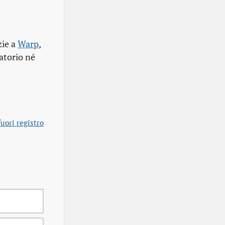
zie a
Warp
,
atorio né
uori registro