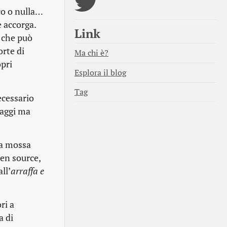
co o nulla…
 accorga.
Link
o che può
rte di
Ma chi è?
opri
Esplora il blog
Tag
ecessario
taggi ma
na mossa
pen source,
ll’
arraffa e
ri a
a di