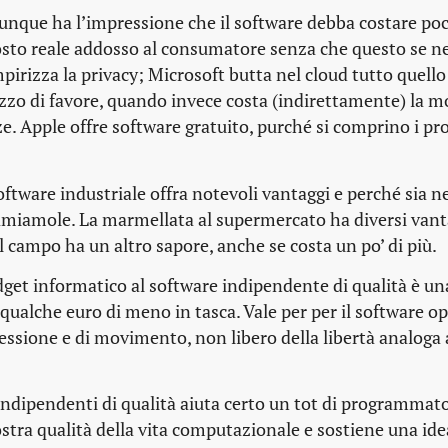
nque ha l’impressione che il software debba costare po
osto reale addosso al consumatore senza che questo se ne
irizza la privacy; Microsoft butta nel cloud tutto quell
zo di favore, quando invece costa (indirettamente) la mo
ze. Apple offre software gratuito, purché si comprino i pr
ftware industriale offra notevoli vantaggi e perché sia n
hiamiamole. La marmellata al supermercato ha diversi van
el campo ha un altro sapore, anche se costa un po’ di più.
dget informatico al software indipendente di qualità è u
n qualche euro di meno in tasca. Vale per per il software o
pressione e di movimento, non libero della libertà analoga a
ndipendenti di qualità aiuta certo un tot di programmato
stra qualità della vita computazionale e sostiene una ide