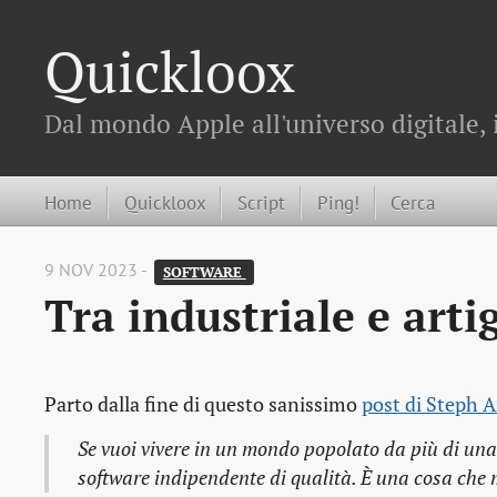
Quickloox
Dal mondo Apple all'universo digitale, 
Home
Quickloox
Script
Ping!
Cerca
9 NOV 2023 -
SOFTWARE 
Tra industriale e arti
Parto dalla fine di questo sanissimo
post di Steph 
Se vuoi vivere in un mondo popolato da più di una
software indipendente di qualità. È una cosa che 