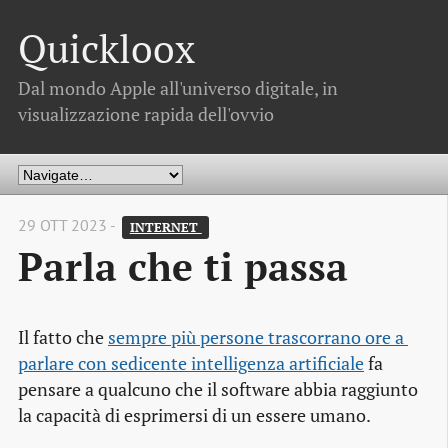
Quickloox
Dal mondo Apple all'universo digitale, in
visualizzazione rapida dell'ovvio
29 OTT 2023 -
INTERNET 
Parla che ti passa
Il fatto che
sempre più persone trascorrano ore a 
parlare con sedicente intelligenza artificiale
fa
pensare a qualcuno che il software abbia raggiunto
la capacità di esprimersi di un essere umano.