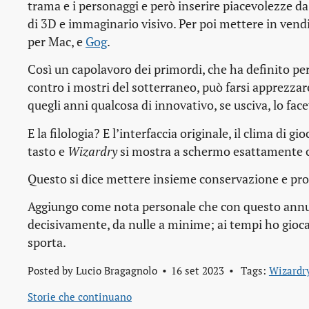
trama e i personaggi e però inserire piacevolezze d
di 3D e immaginario visivo. Per poi mettere in vendit
per Mac, e
Gog
.
Così un capolavoro dei primordi, che ha definito per
contro i mostri del sotterraneo, può farsi apprezzare 
quegli anni qualcosa di innovativo, se usciva, lo face
E la filologia? E l’interfaccia originale, il clima d
tasto e
Wizardry
si mostra a schermo esattamente c
Questo si dice mettere insieme conservazione e prog
Aggiungo come nota personale che con questo annunc
decisivamente, da nulle a minime; ai tempi ho gioca
sporta.
Posted by
Lucio Bragagnolo
16 set 2023
Tags:
Wizardr
Storie che continuano