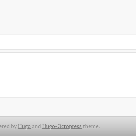
ered by
Hugo
and
Hugo-Octopress
theme.