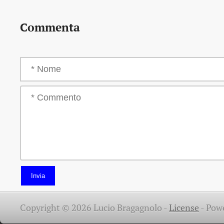
Commenta
Invia
Copyright © 2026 Lucio Bragagnolo -
License
-
Pow