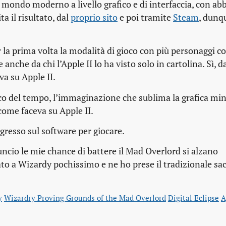
a mondo moderno a livello grafico e di interfaccia, con a
a il risultato, dal
proprio sito
e poi tramite
Steam
, dunq
 la prima volta la modalità di gioco con più personaggi c
anche da chi l’Apple II lo ha visto solo in cartolina. Sì, d
va su Apple II.
i gioco del tempo, l’immaginazione che sublima la grafica m
ome faceva su Apple II.
resso sul software per giocare.
io le mie chance di battere il Mad Overlord si alzano
to a Wizardy pochissimo e ne ho prese il tradizionale sa
y
Wizardry Proving Grounds of the Mad Overlord
Digital Eclipse
A