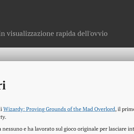
in visualizzazione rapida dell'ovvio
i
di
Wizardy: Proving Grounds of the Mad Overlord
, il prim
ty
.
 nessuno e ha lavorato sul gioco originale per lasciare int