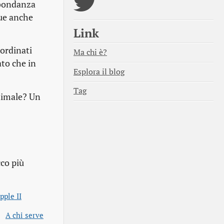
bbondanza
ue anche
Link
oordinati
Ma chi è?
ato che in
Esplora il blog
Tag
inimale? Un
cco più
pple II
A chi serve