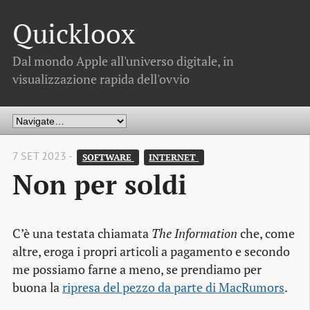
Quickloox
Dal mondo Apple all'universo digitale, in
visualizzazione rapida dell'ovvio
7 SET 2023 -
SOFTWARE 
INTERNET 
Non per soldi
C’è una testata chiamata
The Information
che, come
altre, eroga i propri articoli a pagamento e secondo
me possiamo farne a meno, se prendiamo per
buona la
ripresa del pezzo da parte di MacRumors
.