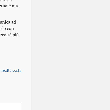
irtuale ma
’unica ad
arlo con
 realtà più
 realtà costa