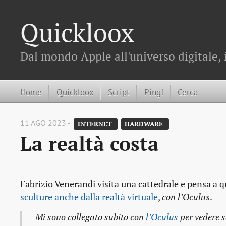
Quickloox
Dal mondo Apple all'universo digitale, 
Home
Quickloox
Script
Ping!
Cerca
11 AGO 2023 -
INTERNET 
HARDWARE 
La realtà costa
Fabrizio Venerandi visita una cattedrale e pensa a 
sculture anche dalla realtà virtuale
,
con l’Oculus
.
Mi sono collegato subito con
l’Oculus
per vedere s