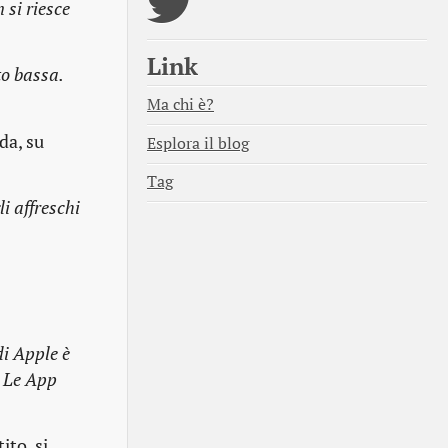
 si riesce
Link
to bassa.
Ma chi è?
da, su
Esplora il blog
Tag
i affreschi
di Apple è
. Le App
ito, si