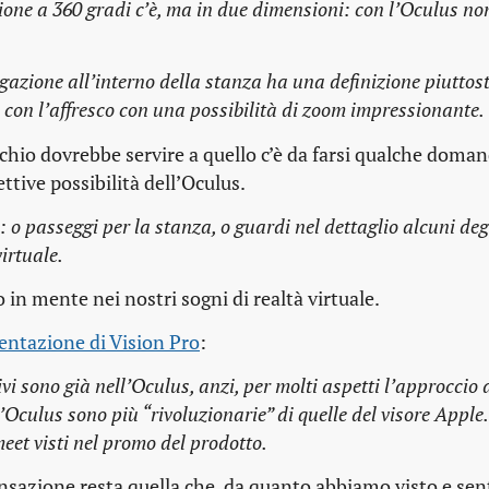
isione a 360 gradi c’è, ma in due dimensioni: con l’Oculus non
vigazione all’interno della stanza ha una definizione piuttos
D con l’affresco con una possibilità di zoom impressionante.
cchio dovrebbe servire a quello c’è da farsi qualche doman
ettive possibilità dell’Oculus.
 passeggi per la stanza, o guardi nel dettaglio alcuni degl
irtuale.
in mente nei nostri sogni di realtà virtuale.
sentazione di Vision Pro
:
vi sono già nell’Oculus, anzi, per molti aspetti l’approccio 
l’Oculus sono più “rivoluzionarie” di quelle del visore Apple
meet visti nel promo del prodotto.
nsazione resta quella che, da quanto abbiamo visto e sent