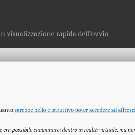
in visualizzazione rapida dell'ovvio
quanto
sarebbe bello e istruttivo poter accedere ad affresch
e era possibile camminarci dentro in realtà virtuale, ma no