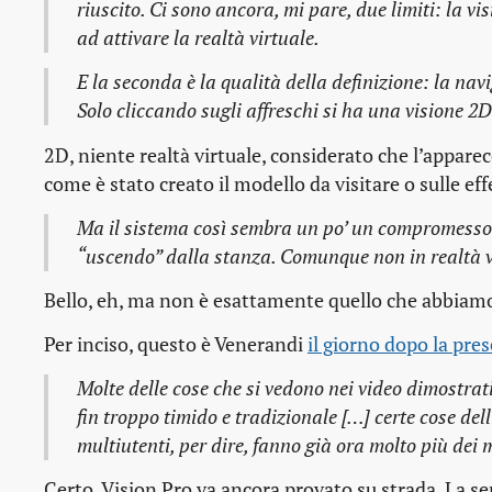
riuscito. Ci sono ancora, mi pare, due limiti: la v
ad attivare la realtà virtuale.
E la seconda è la qualità della definizione: la na
Solo cliccando sugli affreschi si ha una visione 2
2D, niente realtà virtuale, considerato che l’appare
come è stato creato il modello da visitare o sulle eff
Ma il sistema così sembra un po’ un compromesso: o
“uscendo” dalla stanza. Comunque non in realtà v
Bello, eh, ma non è esattamente quello che abbiamo 
Per inciso, questo è Venerandi
il giorno dopo la pre
Molte delle cose che si vedono nei video dimostrati
fin troppo timido e tradizionale […] certe cose del
multiutenti, per dire, fanno già ora molto più dei 
Certo, Vision Pro va ancora provato su strada. La se