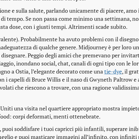
one e sulla salute, parlando unicamente di piacere, amo i
sso di tempo. Se non passa come minimo una settimana, n
usta dose, con i giusti tempi. Altrimenti scade subito.
alente). Probabilmente ha avuto problemi con il disegno,
inadeguatezza di qualche genere. Midjourney è per loro un
disegnare. Peggio degli amici che premevano per invitart
iaggio, inondano social, chat, canali di ogni tipo con le lo
bagno a Ostia, l’elegante decorato come una
tie-dye
, il gra
 i capelli di Bruce Willis e il naso di Gwyneth Paltrow e 
volati che riescono a trovare, con una ragione validissima
ti Uniti una visita nel quartiere appropriato mostra impie
 food: corpi deformati, menti ottenebrate.
uoi soddisfare i tuoi capricci più infantili, superare inib
meglio e puoi masticare immagini all’infinito, con infiniti