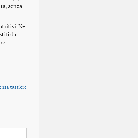
sta, senza
ritivi. Nel
stiti da
ne.
enza tastiere