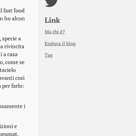
l fast food
on ho alcun
Link
Ma chi è?
 specie a
Esplora il blog
a rivincita
i a casa
Tag
ro, come se
ttacielo
avanti così
 per farlo:
tosamente i
izioni e
 prompt,