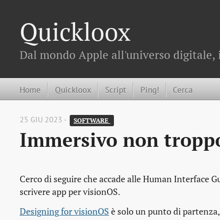
Quickloox
Dal mondo Apple all'universo digitale, 
Home
Quickloox
Script
Ping!
Cerca
25 GIU 2023 -
SOFTWARE 
Immersivo non tropp
Cerco di seguire che accade alle Human Interface Gu
scrivere app per visionOS.
Designing for visionOS
è solo un punto di partenza, 