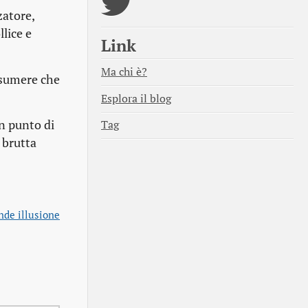
zatore,
lice e
Link
Ma chi è?
resumere che
Esplora il blog
un punto di
Tag
 brutta
nde illusione