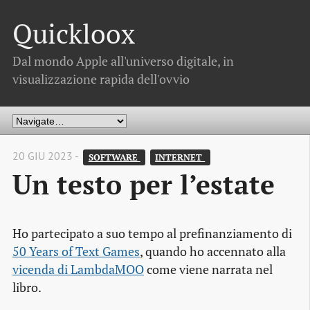
Quickloox
Dal mondo Apple all'universo digitale, in
visualizzazione rapida dell'ovvio
20 GIU 2023 -
SOFTWARE 
INTERNET 
Un testo per l’estate
Ho partecipato a suo tempo al prefinanziamento di
50 Years of Text Games
, quando ho accennato alla
vicenda di LambdaMOO
come viene narrata nel
libro.