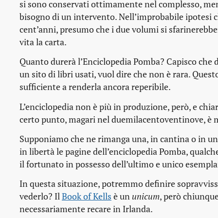
si sono conservati ottimamente nel complesso, ment
bisogno di un intervento. Nell’improbabile ipotesi ch
cent’anni, presumo che i due volumi si sfarinerebbe
vita la carta.
Quanto durerà l’Enciclopedia Pomba? Capisco che do
un sito di libri usati, vuol dire che non è rara. Qu
sufficiente a renderla ancora reperibile.
L’enciclopedia non è più in produzione, però, e chia
certo punto, magari nel duemilacentoventinove, è m
Supponiamo che ne rimanga una, in cantina o in un 
in libertà le pagine dell’enciclopedia Pomba, qualc
il fortunato in possesso dell’ultimo e unico esempla
In questa situazione, potremmo definire sopravvi
vederlo? Il
Book of Kells
è un
unicum
, però chiunque
necessariamente recare in Irlanda.