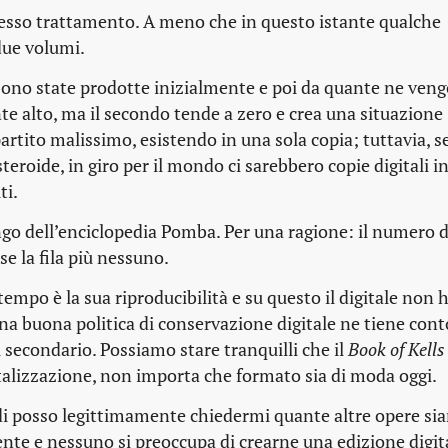
tesso trattamento. A meno che in questo istante qualche
 due volumi.
sono state prodotte inizialmente e poi da quante ne ven
te alto, ma il secondo tende a zero e crea una situazione
artito malissimo, esistendo in una sola copia; tuttavia, se
steroide, in giro per il mondo ci sarebbero copie digitali 
ti.
ngo dell’enciclopedia Pomba. Per una ragione: il numero d
e la fila più nessuno.
mpo è la sua riproducibilità e su questo il digitale non ha
a buona politica di conservazione digitale ne tiene conto
ù secondario. Possiamo stare tranquilli che il
Book of Kells
igitalizzazione, non importa che formato sia di moda oggi.
di posso legittimamente chiedermi quante altre opere sia
ente e nessuno si preoccupa di crearne una edizione digit