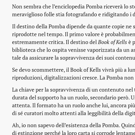
Non sembra che l’enciclopedia Pomba riceverà lo s
meraviglioso folle stia fotografando e ridigitando i
Il destino della Pomba dipende da quante copie ne 
riprodotte nel tempo. Il primo valore è probabilmen
estremamente critica. Il destino del
Book of Kells
è p
biblioteca che lo ospita venisse vaporizzata da un a
tale da assicurare la sopravvivenza dei suoi contenu
Se devo scommettere, il Book of Kells vivrà più a lu
riproduzioni, digitalizzazioni cresce. La Pomba non s
La chiave per la sopravvivenza di un contenuto nel te
durata del supporto ha un ruolo, secondario però. Un
attenta. Il formato ha un ruolo anche lui, ancora pi
di sé curatori molto attenti alla leggibilità della d
Ah, io non sapevo dell’esistenza della Pomba. Quin
di estinzione perché la loro carta si corrode lentam