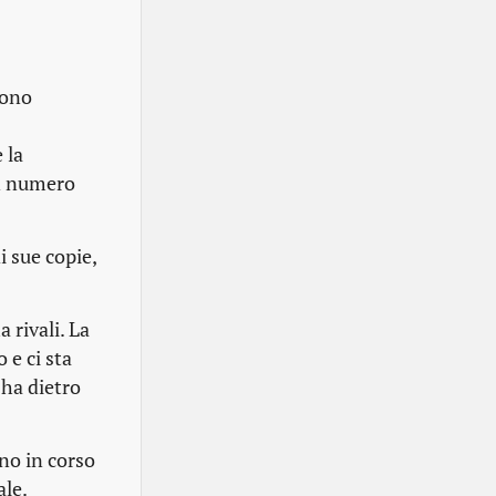
gono
 la
in numero
i sue copie,
 rivali. La
 e ci sta
ha dietro
no in corso
ale.