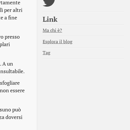
ertamente
ì per altri
e a fine
Link
Ma chi è?
ro presso
Esplora il blog
plari
Tag
. A un
nsultabile.
sfogliare
 non essere
ssuno può
a doversi