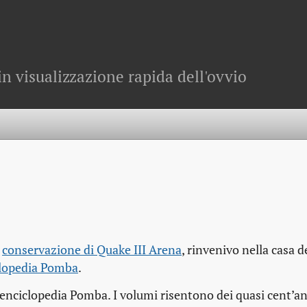
in visualizzazione rapida dell'ovvio
a
conservazione di Quake III Arena
, rinvenivo nella casa d
lopedia Pomba
.
’enciclopedia Pomba. I volumi risentono dei quasi cent’ann