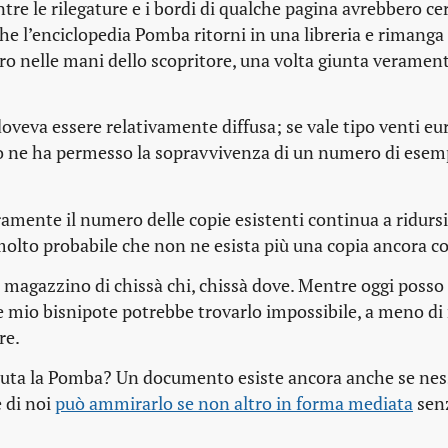
re le rilegature e i bordi di qualche pagina avrebbero c
e l’enciclopedia Pomba ritorni in una libreria e rimanga l
ro nelle mani dello scopritore, una volta giunta verament
veva essere relativamente diffusa; se vale tipo venti eu
esto ne ha permesso la sopravvivenza di un numero di esem
ramente il numero delle copie esistenti continua a ridursi
olto probabile che non ne esista più una copia ancora co
magazzino di chissà chi, chissà dove. Mentre oggi posso 
he mio bisnipote potrebbe trovarlo impossibile, a meno di
re.
ssuta la Pomba? Un documento esiste ancora anche se ne
 di noi
può ammirarlo se non altro in forma mediata
senz