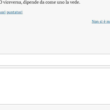
O viceversa, dipende da come uno la vede.
sori
puntatori
Non si è ma