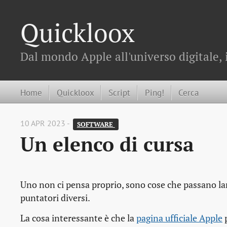
Quickloox
Dal mondo Apple all'universo digitale, 
Home
Quickloox
Script
Ping!
Cerca
10 APR 2023 -
SOFTWARE 
Un elenco di cursa
Uno non ci pensa proprio, sono cose che passano la
puntatori diversi.
La cosa interessante è che la
pagina ufficiale Apple
p