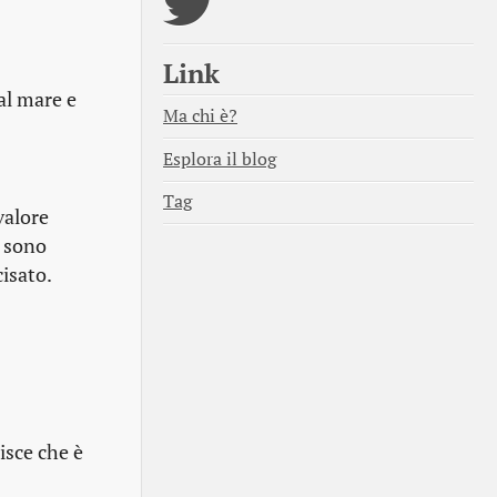
Link
al mare e
Ma chi è?
Esplora il blog
Tag
valore
e sono
isato.
isce che è