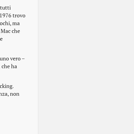
tutti
 1976 trovo
pochi, ma
o Mac che
te
 uno vero –
a che ha
cking.
enza, non