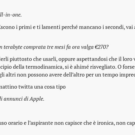
ll-in-one.
 Escono i primi e ti lamenti perché mancano i secondi, vai 
 terabyte comprata tre mesi fa ora valga €270?
li piuttosto che usarli, oppure aspettandosi che il loro 
ipio della termodinamica, si è ahimé risvegliato. O fors
i altri non possono avere dell’altro per un tempo imprec
 mattino twitta una cosa tipo
li annunci di Apple.
uso orario e l’aspirante non capisce che è ironica, non cap