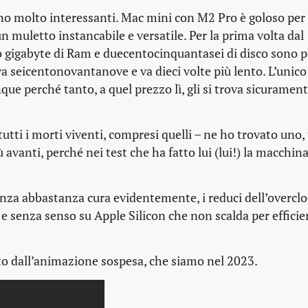
o molto interessanti. Mac mini con M2 Pro è goloso per 
muletto instancabile e versatile. Per la prima volta dal
 gigabyte di Ram e duecentocinquantasei di disco sono 
 seicentonovantanove e va dieci volte più lento. L’unic
ue perché tanto, a quel prezzo lì, gli si trova sicuramen
utti i morti viventi, compresi quelli – ne ho trovato uno,
 avanti, perché nei test che ha fatto lui (lui!) la macchin
nza abbastanza cura evidentemente, i reduci dell’overclo
o e senza senso su Apple Silicon che non scalda per effici
ato dall’animazione sospesa, che siamo nel 2023.