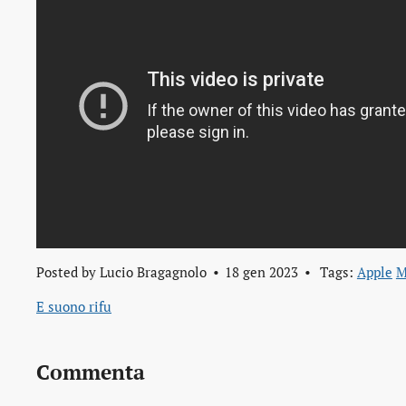
Posted by
Lucio Bragagnolo
18 gen 2023
Tags:
Apple
M
E suono rifu
Commenta