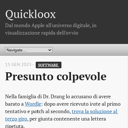
Quickloox
Dal mondo Apple all'universo digitale, in
visualizzazione rapida dell'ovvio
15 GEN 2023 -
SOFTWARE 
Presunto colpevole
Nella famiglia di Dr. Drang lo accusano di avere
barato a
Wordle
: dopo avere ricevuto i
ra
te al primo
tentativo e p
a
t
ch al secondo,
trova la soluzione al 
terzo giro
, per giunta contenente una lettera
ripetuta.