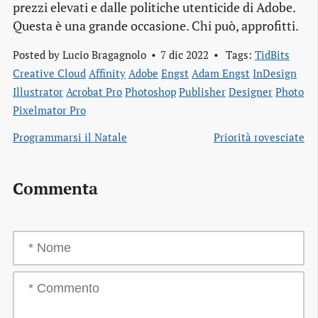
prezzi elevati e dalle politiche utenticide di Adobe.
Questa è una grande occasione. Chi può, approfitti.
Posted by
Lucio Bragagnolo
7 dic 2022
Tags:
TidBits
Creative Cloud
Affinity
Adobe
Engst
Adam Engst
InDesign
Illustrator
Acrobat Pro
Photoshop
Publisher
Designer
Photo
Pixelmator Pro
Programmarsi il Natale
Priorità rovesciate
Commenta