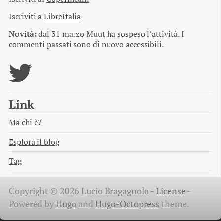
Iscriviti a
LibreItalia
Novità:
dal 31 marzo Muut ha sospeso l’attività. I
commenti passati sono di nuovo accessibili.
Link
Ma chi è?
Esplora il blog
Tag
Copyright © 2026 Lucio Bragagnolo -
License
-
Powered by
Hugo
and
Hugo-Octopress
theme.