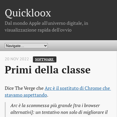
Quickloox
Dal mondo Apple all'universo digitale, in
visualizzazione rapida dell'ovvio
20 NOV 2022 -
SOFTWARE 
Primi della classe
Dice The Verge che
Arc è il sostituto di Chrome che 
stavamo aspettando
.
Arc è la scommessa più grande [tra i browser
alternativi]: un tentativo non solo di migliorare il