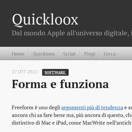
Quickloox
Dal mondo Apple all'universo digitale, 
Home
Quickloox
Script
Ping!
Cerca
27 OTT 2022 -
SOFTWARE 
Forma e funziona
Freeform è uno degli
argomenti più di tendenza
e s
ancora chi sa fare bene ma, più ancora di questo, ch
distintivo di Mac e iPad, come MacWrite nell’antic