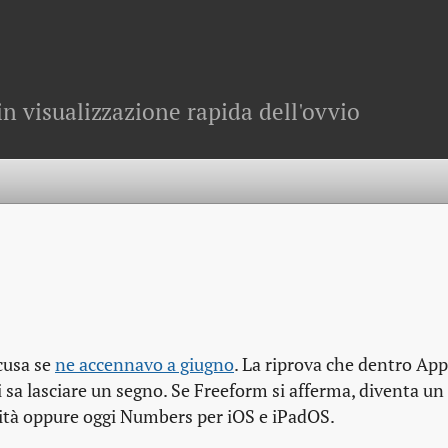
in visualizzazione rapida dell'ovvio
cusa se
ne accennavo a giugno
. La riprova che dentro Appl
i sa lasciare un segno. Se Freeform si afferma, diventa u
hità oppure oggi Numbers per iOS e iPadOS.