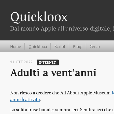
Quickloox
Dal mondo Apple all'universo digitale, 
Home
Quickloox
Script
Ping!
Cerca
11 OTT 2022 -
INTERNET 
Adulti a vent’anni
Non riesco a credere che All About Apple Museum
f
anni di attività
.
La solita frase banale: sembra ieri. Sembra ieri che