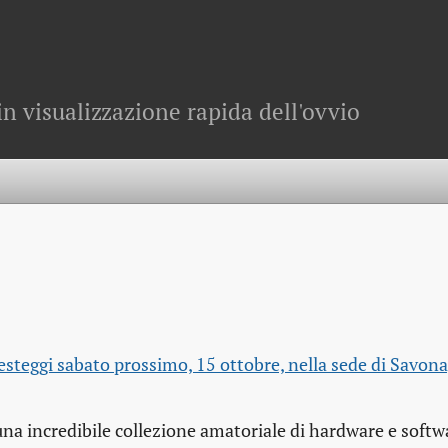
in visualizzazione rapida dell'ovvio
esteggi sabato prossimo, 15 ottobre, nella sede di Savona, 
 una incredibile collezione amatoriale di hardware e softw