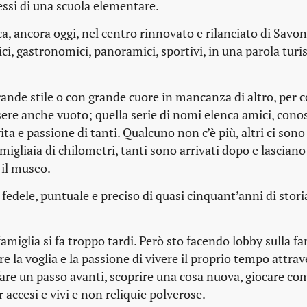
essi di una scuola elementare.
a, ancora oggi, nel centro rinnovato e rilanciato di Savon
ci, gastronomici, panoramici, sportivi, in una parola turis
 grande stile o con grande cuore in mancanza di altro, per 
sere anche vuoto; quella serie di nomi elenca amici, cono
ita e passione di tanti. Qualcuno non c’è più, altri ci sono
igliaia di chilometri, tanti sono arrivati dopo e lasciano 
il museo.
fedele, puntuale e preciso di quasi cinquant’anni di stori
miglia si fa troppo tardi. Però sto facendo lobby sulla fa
e la voglia e la passione di vivere il proprio tempo attrave
 fare un passo avanti, scoprire una cosa nuova, giocare c
accesi e vivi e non reliquie polverose.