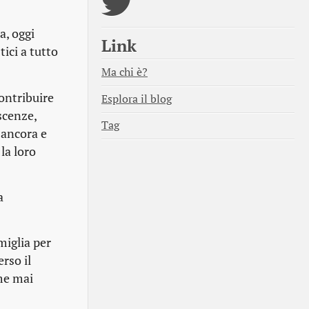
a, oggi
Link
tici a tutto
Ma chi è?
contribuire
Esplora il blog
scenze,
Tag
 ancora e
la loro
a
miglia per
rso il
ome mai