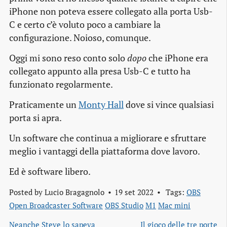
iPhone non poteva essere collegato alla porta Usb-
C e certo c’è voluto poco a cambiare la
configurazione. Noioso, comunque.
Oggi mi sono reso conto solo
dopo
che iPhone era
collegato appunto alla presa Usb-C e tutto ha
funzionato regolarmente.
Praticamente un
Monty Hall
dove si vince qualsiasi
porta si apra.
Un software che continua a migliorare e sfruttare
meglio i vantaggi della piattaforma dove lavoro.
Ed è software libero.
Posted by
Lucio Bragagnolo
19 set 2022
Tags:
OBS
Open Broadcaster Software
OBS Studio
M1
Mac mini
Neanche Steve lo sapeva
Il gioco delle tre porte