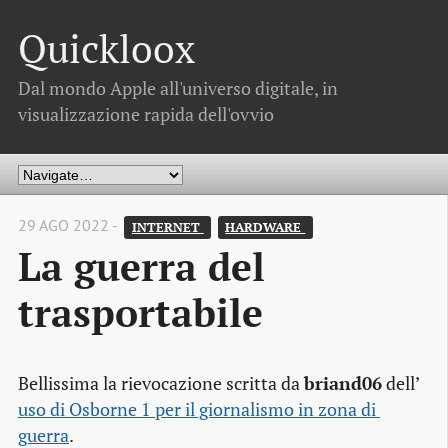
Quickloox
Dal mondo Apple all'universo digitale, in
visualizzazione rapida dell'ovvio
29 AGO 2022 -
INTERNET 
HARDWARE 
La guerra del
trasportabile
Bellissima la rievocazione scritta da
briand06
dell’
uso di Osborne 1 per il giornalismo in zona di 
guerra
.