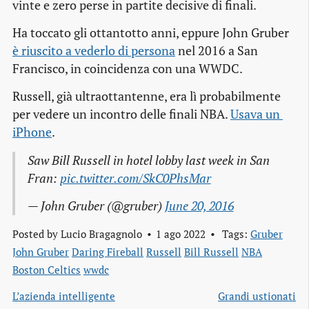
vinte e zero perse in partite decisive di finali.
Ha toccato gli ottantotto anni, eppure John Gruber
è riuscito a vederlo di persona
nel 2016 a San
Francisco, in coincidenza con una WWDC.
Russell, già ultraottantenne, era lì probabilmente
per vedere un incontro delle finali NBA.
Usava un 
iPhone
.
Saw Bill Russell in hotel lobby last week in San
Fran:
pic.twitter.com/SkC0PhsMar
— John Gruber (@gruber)
June 20, 2016
Posted by
Lucio Bragagnolo
1 ago 2022
Tags:
Gruber
John Gruber
Daring Fireball
Russell
Bill Russell
NBA
Boston Celtics
wwdc
L’azienda intelligente
Grandi ustionati