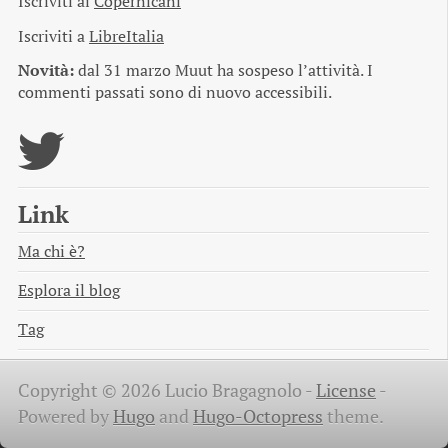
Iscriviti ai
Copernicani
Iscriviti a
LibreItalia
Novità:
dal 31 marzo Muut ha sospeso l’attività. I
commenti passati sono di nuovo accessibili.
Link
Ma chi è?
Esplora il blog
Tag
Copyright © 2026 Lucio Bragagnolo -
License
-
Powered by
Hugo
and
Hugo-Octopress
theme.