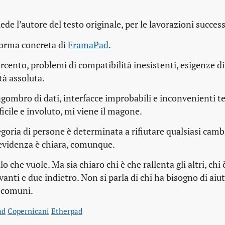
ede l’autore del testo originale, per le lavorazioni success
forma concreta di
FramaPad
.
ercento, problemi di compatibilità inesistenti, esigenze di
tà assoluta.
gombro di dati, interfacce improbabili e inconvenienti tec
icile e involuto, mi viene il magone.
goria di persone è determinata a rifiutare qualsiasi cam
’evidenza è chiara, comunque.
he vuole. Ma sia chiaro chi è che rallenta gli altri, chi 
avanti e due indietro. Non si parla di chi ha bisogno di aiu
à comuni.
ad
Copernicani
Etherpad