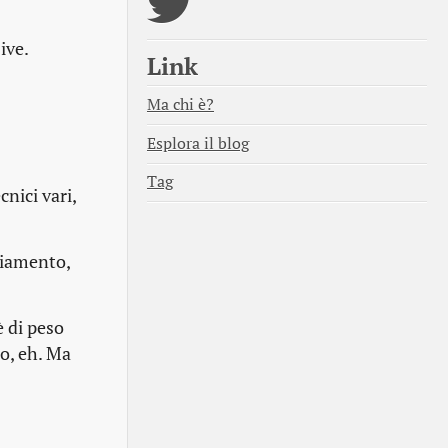
ive.
Link
Ma chi è?
Esplora il blog
Tag
nici vari,
biamento,
è di peso
to, eh. Ma