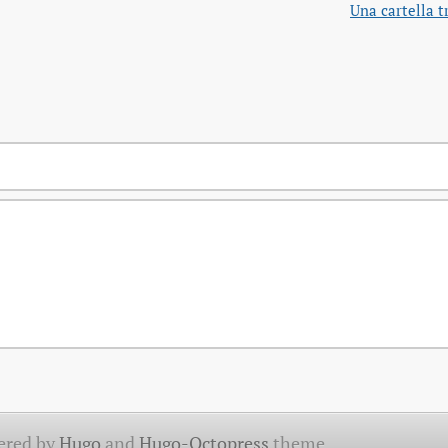
Una cartella t
ered by
Hugo
and
Hugo-Octopress
theme.