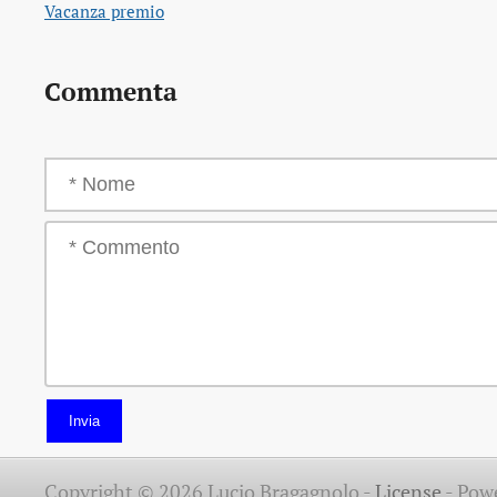
Vacanza premio
Commenta
Invia
Copyright © 2026 Lucio Bragagnolo -
License
-
Pow