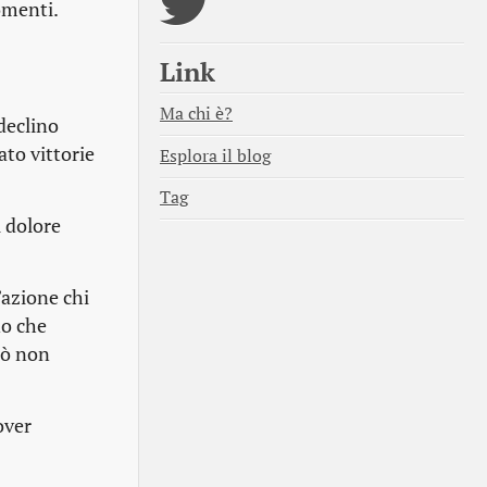
omenti.
Link
Ma chi è?
declino
ato vittorie
Esplora il blog
Tag
 dolore
’azione chi
no che
rò non
over