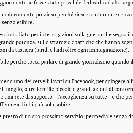
giormente se fosse stato possibile dedicarla ad altri arg
i un documento prezioso perché riesce a informare senza
 senza esibire.
rrà studiato per interrogazioni sulla guerra che segna il 
 grande potenza, sulle strategie e tattiche che hanno segn
leoni da tastiera (luridi e laidi oltre ogni immaginazione).
le perché tocca parlare di grande giornalismo quando il
meno uno dei cervelli lavati su Facebook, per spingere all
 il meglio, oltre le mille piccole e grandi azioni di contor
una rete di supporto – l’accoglienza su tutte – e che pe
fferenza di chi può solo subire.
e presto di un suo prossimo servizio ipermediale senza d