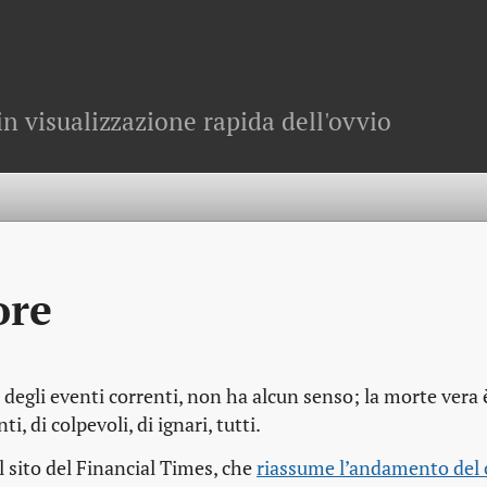
in visualizzazione rapida dell'ovvio
ore
degli eventi correnti, non ha alcun senso; la morte vera è
, di colpevoli, di ignari, tutti.
l sito del Financial Times, che
riassume l’andamento del c