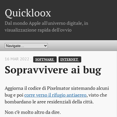
Quickloox
Dal mondo Apple all'universo digitale, in
visualizzazione rapida dell'ovvio
16 MAR 2022 -
SOFTWARE 
INTERNET 
Sopravvivere ai bug
Aggiorna il codice di Pixelmator sistemando alcuni
bug e poi
corre verso il rifugio antiaereo
, visto che
bombardano le aree residenziali della città.
Non c’è molto altro da dire.