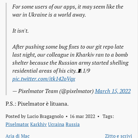
For some users of our apps, it may seem like the
war in Ukraine is a world away.
It isn't.
After pushing some bug fixes to our git repo late
last night, our colleague in Kharkiv ran to a bomb
shelter because the Russian army started shelling
residential areas of his city.🧵1/9
pic.twitter.com/itk142oVqx
— Pixelmator Team (@pixelmator)
March 15, 2022
P.S.: Pixelmator è lituana.
Posted by
Lucio Bragagnolo
16 mar 2022
Tags:
Pixelmator
Karkhiv
Ucraina
Russia
Aria di Mac
Zitto e scrivi