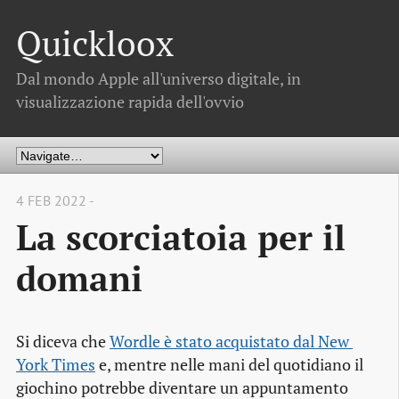
Quickloox
Dal mondo Apple all'universo digitale, in
visualizzazione rapida dell'ovvio
4 FEB 2022 -
La scorciatoia per il
domani
Si diceva che
Wordle è stato acquistato dal New 
York Times
e, mentre nelle mani del quotidiano il
giochino potrebbe diventare un appuntamento