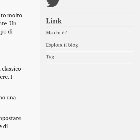
tato molto
Link
nte. Un
opo di
Ma chi è?
Esplora il blog
Tag
 classico
ere. I
nno una
impostare
e di