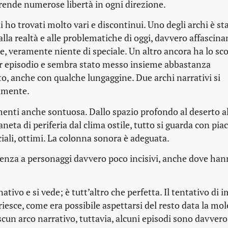
prende numerose libertà in ogni direzione.
i ho trovati molto vari e discontinui. Uno degli archi è s
lla realtà e alle problematiche di oggi, davvero affascina
e, veramente niente di speciale. Un altro ancora ha lo sc
 per episodio e sembra stato messo insieme abbastanza
o, anche con qualche lungaggine. Due archi narrativi si
ilmente.
menti anche sontuosa. Dallo spazio profondo al deserto al
neta di periferia dal clima ostile, tutto si guarda con piac
iali, ottimi. La colonna sonora è adeguata.
cellenza a personaggi davvero poco incisivi, anche dove ha
ivo e si vede; è tutt’altro che perfetta. Il tentativo di 
esce, come era possibile aspettarsi del resto data la mol
ascun arco narrativo, tuttavia, alcuni episodi sono davvero