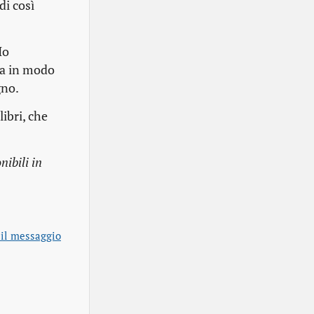
di così
Ho
gia in modo
gno.
ibri, che
ibili in
è il messaggio