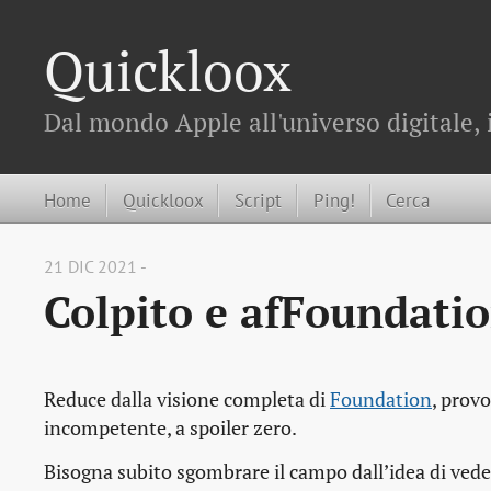
Quickloox
Dal mondo Apple all'universo digitale, 
Home
Quickloox
Script
Ping!
Cerca
21 DIC 2021 -
Colpito e afFoundati
Reduce dalla visione completa di
Foundation
, prov
incompetente, a spoiler zero.
Bisogna subito sgombrare il campo dall’idea di veder