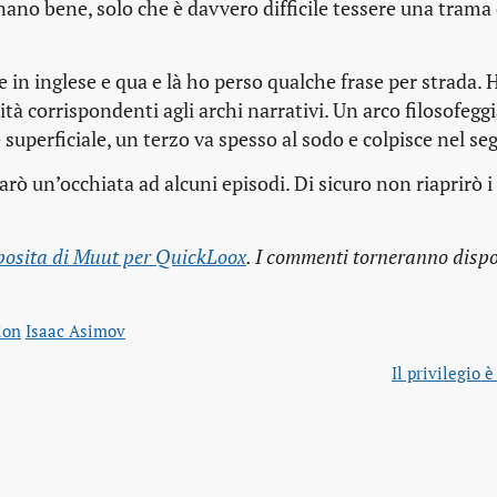
nano bene, solo che è davvero difficile tessere una trama 
e in inglese e qua e là ho perso qualche frase per strada. 
ità corrispondenti agli archi narrativi. Un arco filosofeg
è superficiale, un terzo va spesso al sodo e colpisce nel se
rò un’occhiata ad alcuni episodi. Di sicuro non riaprirò i l
osita di Muut per QuickLoox
. I commenti torneranno dispon
ion
Isaac Asimov
Il privilegio 