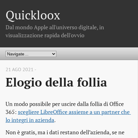
Quickloox
Dal mondo Apple all'universo digitale, in
visualizzazione rapida dell'ovvio
21 AGO 2021 -
Elogio della follia
Un modo possibile per uscire dalla follia di Office
365:
scegliere LibreOffice assieme a un partner che 
lo integri in azienda
.
Non è gratis, ma i dati restano dell’azienda, se ne