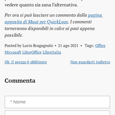
vedere quanto sia sana l’alternativa.
Per ora si può lasciare un commento dalla
pagina 
apposita di Muut per QuickLoox
. I commenti
torneranno disponibili in calce ai post appena
possibile.
Posted by
Lucio Bragagnolo
21 ago 2021
Tags:
Office
Microsoft
LibreOffice
Libreitalia
Ok, il prezzo è obbligato
Non guardarti indietro
Commenta